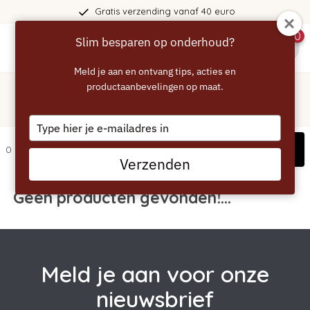
Gratis verzending vanaf 40 euro
0
Slim besparen op onderhoud?
menu
Meld je aan en ontvang tips, acties en
Home
/
Merken
productaanbevelingen op maat.
/
BLACK FRIDAY - ECCELLENTE
BLACK FRIDAY - ECCELLENTE
Type
your
Filters
0 artikelen
email
Verzenden
Geen producten gevonden!...
Meld je aan voor onze
nieuwsbrief