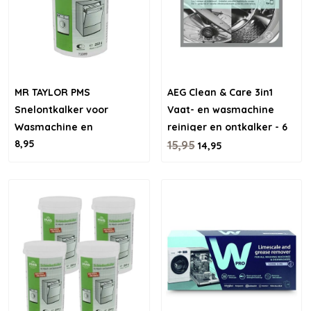
MR TAYLOR PMS
AEG Clean & Care 3in1
Snelontkalker voor
Vaat- en wasmachine
Wasmachine en
reiniger en ontkalker - 6
8,95
Vaatwasser
stuks
15,95
14,95