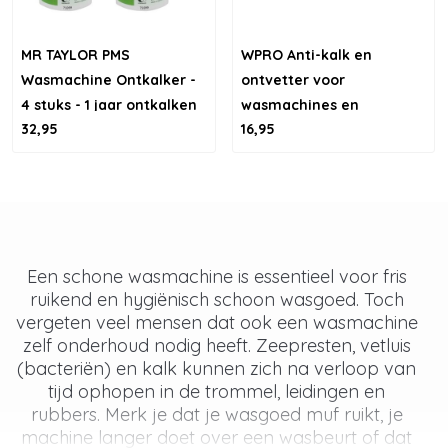
MR TAYLOR PMS
WPRO Anti-kalk en
Wasmachine Ontkalker -
ontvetter voor
4 stuks - 1 jaar ontkalken
wasmachines en
32,95
16,95
vaatwassers - 12x50gr
Een schone wasmachine is essentieel voor fris
ruikend en hygiënisch schoon wasgoed. Toch
vergeten veel mensen dat ook een wasmachine
zelf onderhoud nodig heeft. Zeepresten, vetluis
(bacteriën) en kalk kunnen zich na verloop van
tijd ophopen in de trommel, leidingen en
rubbers. Merk je dat je wasgoed muf ruikt, je
machine langer doet over een wasbeurt of dat