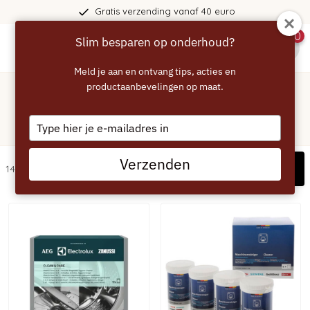
Gratis verzending vanaf 40 euro
0
Slim besparen op onderhoud?
menu
Meld je aan en ontvang tips, acties en
Home
/
Wasmachine
productaanbevelingen op maat.
Reinigingsmiddelen en ontkalkers
Type
voor wasmachine
your
email
Verzenden
Filters
14 artikelen