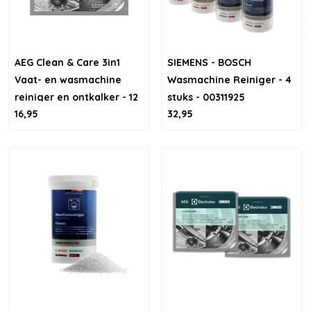
AEG Clean & Care 3in1
SIEMENS - BOSCH
Vaat- en wasmachine
Wasmachine Reiniger - 4
reiniger en ontkalker - 12
stuks - 00311925
16,95
32,95
stuks