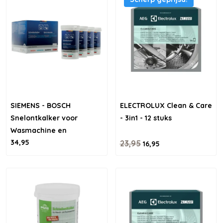
SIEMENS - BOSCH
ELECTROLUX Clean & Care
Snelontkalker voor
- 3in1 - 12 stuks
Wasmachine en
34,95
Vaatwasser - 4 stuks
23,95
16,95