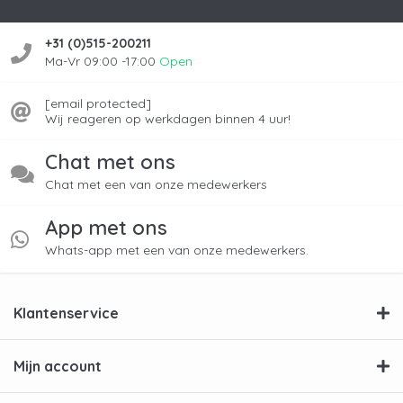
Effectief tegen vetluis en kalkaanslag.
2)
AEG Clean & Care 3-in-1
– reinigt, ontkalkt en
+31 (0)515-200211
verzorgt wasmachines. Geschikt voor AEG,
Ma-Vr 09:00 -17:00
Open
Electrolux en Zanussi.
3) Bosch-
Siemens wasmachinereiniger
–
[email protected]
Wij reageren op werkdagen binnen 4 uur!
speciaal afgestemd op apparaten van Bosch
en Siemens, voor optimaal resultaat.
Chat met ons
Chat met een van onze medewerkers
Instructies: zo reinig en ontkalk je
je wasmachine
App met ons
Whats-app met een van onze medewerkers.
Wasmachine ontkalken in 4 stappen:
Gebruik een betrouwbare wasmachine
ontkalker zoals
Mr. Taylor PMS universele
Klantenservice
ontkalker voor wasmachines
.
1) Zorg dat de wasmachine leeg is.
Mijn account
2) Start een programma op minimaal 60°C.