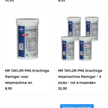
10,50
8,95
Vaatwasser
MR TAYLOR PMS Krachtige
MR TAYLOR PMS Krachtige
Reiniger voor
Wasmachine Reiniger - 4
Wasmachine en
stuks - tot 6 maanden
8,95
32,95
vaatwasser
reinigen
Scherp geprijsd!