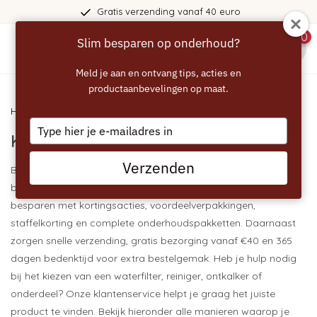
Gratis verzending vanaf 40 euro
0
Slim besparen op onderhoud?
menu
Meld je aan en ontvang tips, acties en
productaanbevelingen op maat.
Home
/ Kortingen en voordelen
Type
Kortingen en voordelen
your
email
Verzenden
Bij Onderhoudsartikelen.nl profiteer je niet alleen van een
breed assortiment onderhoudsproducten. Je kunt ook
besparen met kortingsacties, voordeelverpakkingen,
staffelkorting en complete onderhoudspakketten. Daarnaast
zorgen snelle verzending, gratis bezorging vanaf €40 en 365
dagen bedenktijd voor extra bestelgemak. Heb je hulp nodig
bij het kiezen van een waterfilter, reiniger, ontkalker of
onderdeel? Onze klantenservice helpt je graag het juiste
product te vinden. Bekijk hieronder alle manieren waarop je