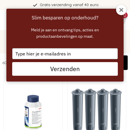
Gratis verzending vanaf 40 euro
0
Slim besparen op onderhoud?
menu
Meld je aan en ontvang tips, acties en
Home
/
Jura
productaanbevelingen op maat.
Jura
Type
your
Filters
60 artikelen
email
Verzenden