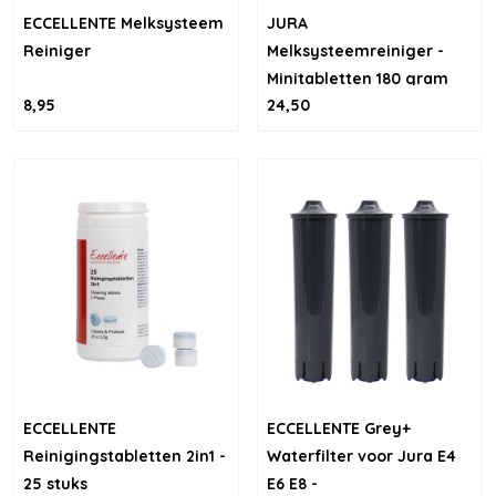
ECCELLENTE Melksysteem
JURA
Reiniger
Melksysteemreiniger -
Minitabletten 180 gram
8,95
24,50
Navulling
ECCELLENTE
ECCELLENTE Grey+
Reinigingstabletten 2in1 -
Waterfilter voor Jura E4
25 stuks
E6 E8 -