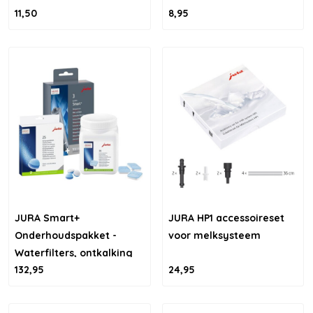
11,50
8,95
JURA Smart+
JURA HP1 accessoireset
Onderhoudspakket -
voor melksysteem
Waterfilters, ontkalking
132,95
24,95
en reiniging