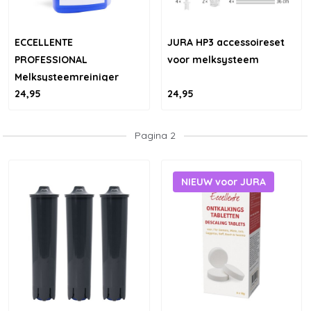
ECCELLENTE
JURA HP3 accessoireset
PROFESSIONAL
voor melksysteem
Melksysteemreiniger
24,95
24,95
voor Jura - 1000ml
Pagina 2
NIEUW voor JURA