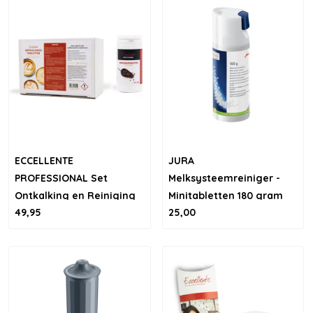
ECCELLENTE
JURA
PROFESSIONAL Set
Melksysteemreiniger -
Ontkalking en Reiniging
Minitabletten 180 gram
49,95
25,00
voor JURA