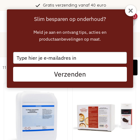
Gratis verzending vanaf 40 euro
0
Slim besparen op onderhoud?
menu
Meld je aan en ontvang tips, acties en
Home
/
Zakelijk
productaanbevelingen op maat.
Zakelijk
Type
your
Filters
11 artikelen
email
Verzenden