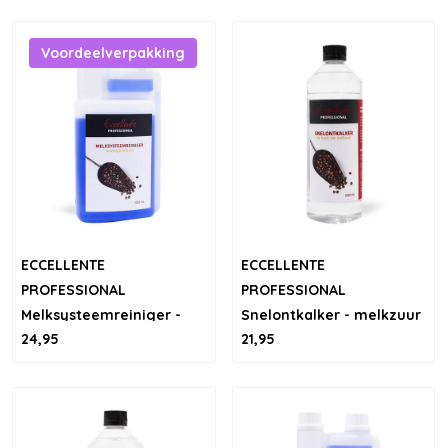
Voordeelverpakking
ECCELLENTE
ECCELLENTE
PROFESSIONAL
PROFESSIONAL
Melksysteemreiniger -
Snelontkalker - melkzuur
24,95
21,95
1000ml
1000ml