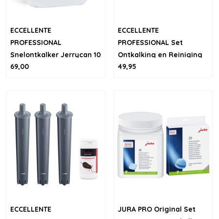
ECCELLENTE
ECCELLENTE
PROFESSIONAL
PROFESSIONAL Set
Snelontkalker Jerrycan 10
Ontkalking en Reiniging
69,00
49,95
liter - Highly
voor JURA
Concentrated, 100x
ontkalken
ECCELLENTE
JURA PRO Original Set