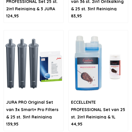
PROFESSIONAL Set 25 st.
van 36 st. 2in1 Ontkalking
2in1 Reiniging & 3 JURA
& 25 st. 3in1 Reiniging
124,95
83,95
PRO Smart+ filters
JURA PRO Original Set
ECCELLENTE
van 3x Smart+ Pro Filters
PROFESSIONAL Set van 25
& 25 st. 3in1 Reiniging
st. 2in1 Reiniging & 1L
139,95
44,95
Melkreiniger