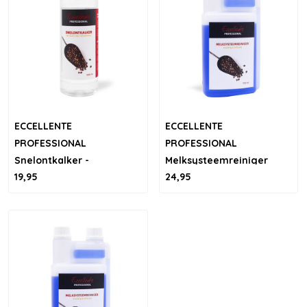
ECCELLENTE
ECCELLENTE
PROFESSIONAL
PROFESSIONAL
Snelontkalker -
Melksysteemreiniger
19,95
24,95
citroenzuur 1000ml
voor Jura - 1000ml