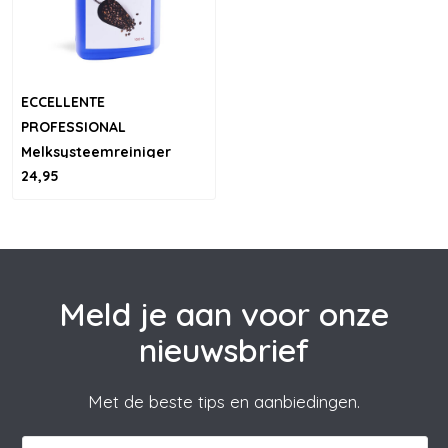
ECCELLENTE
PROFESSIONAL
Melksysteemreiniger
24,95
voor Melitta - 1000ml
Meld je aan voor onze
nieuwsbrief
Met de beste tips en aanbiedingen.