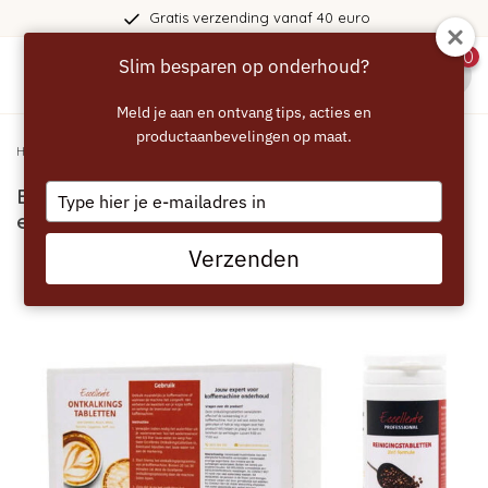
Gratis verzending vanaf 40 euro
0
Slim besparen op onderhoud?
menu
Meld je aan en ontvang tips, acties en
productaanbevelingen op maat.
Home
/
ECCELLENTE Professional Set Ontkalking en Reiniging voor JURA
Type
ECCELLENTE PROFESSIONAL Set Ontkalking
your
en Reiniging voor JURA
email
Verzenden