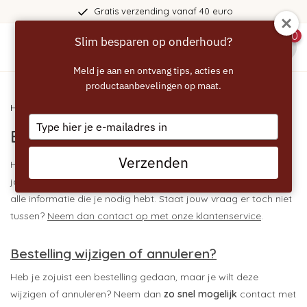
Gratis verzending vanaf 40 euro
0
Slim besparen op onderhoud?
menu
Meld je aan en ontvang tips, acties en
productaanbevelingen op maat.
Home
/ Bestellen
Type
Bestellen
your
email
Verzenden
Heb je een vraag over het bestellen van een product of wil je
jouw bestelling wijzigen of annuleren? Op deze pagina vind je
alle informatie die je nodig hebt. Staat jouw vraag er toch niet
tussen?
Neem dan contact op met onze klantenservice
.
Bestelling wijzigen of annuleren?
Heb je zojuist een bestelling gedaan, maar je wilt deze
wijzigen of annuleren? Neem dan
zo
snel mogelijk
contact met