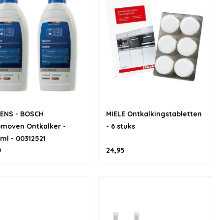
MENS - BOSCH
MIELE Ontkalkingstabletten
moven Ontkalker -
- 6 stuks
ml - 00312521
0
24,95