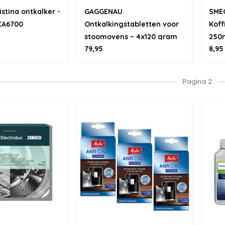
istina ontkalker -
GAGGENAU
SMEG
CA6700
Ontkalkingstabletten voor
Koff
stoomovens – 4x120 gram
250
79,95
8,95
Pagina 2