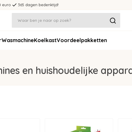
0 euro
365 dagen bedenktijd!
r
Wasmachine
Koelkast
Voordeelpakketten
ines en huishoudelijke appar