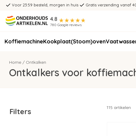
Voor 23:59 besteld, morgen in huis
Gratis verzending vanaf 4
4.8
780 Google reviews
Koffiemachine
Kookplaat
(Stoom)oven
Vaatwasse
Home
/
Ontkalken
Ontkalkers voor koffiemach
115 artikelen
Filters