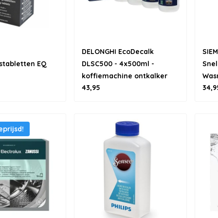
DELONGHI EcoDecalk
SIE
stabletten EQ
DLSC500 - 4x500ml -
Snel
koffiemachine ontkalker
Was
43,95
34,9
- 4 
prijsd!