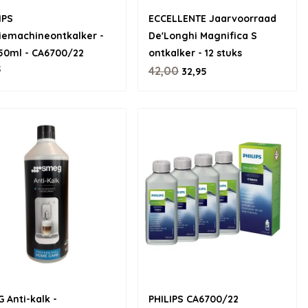
IPS
ECCELLENTE Jaarvoorraad
iemachineontkalker -
De'Longhi Magnifica S
50ml - CA6700/22
ontkalker - 12 stuks
5
42,00
32,95
 Anti-kalk -
PHILIPS CA6700/22