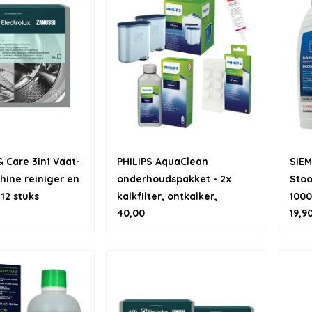
 Care 3in1 Vaat-
PHILIPS AquaClean
SIE
ine reiniger en
onderhoudspakket - 2x
Stoo
 12 stuks
kalkfilter, ontkalker,
1000
40,00
19,9
ontvettingstabletten &
siliconenvet