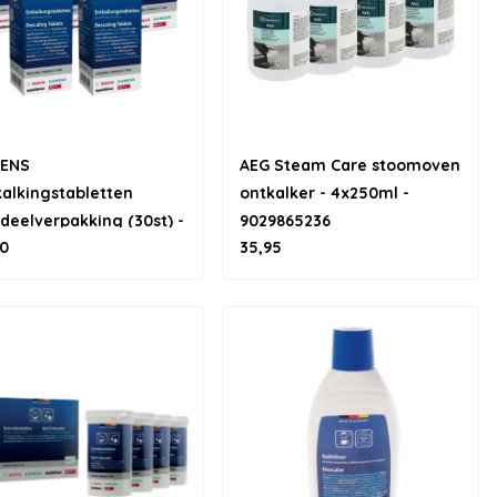
MENS
AEG Steam Care stoomoven
alkingstabletten
ontkalker - 4x250ml -
deelverpakking (30st) -
9029865236
0
35,95
64 / 311566 / TCZ6002