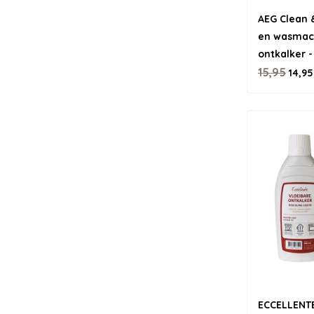
AEG Clean &
en wasmach
ontkalker -
15,95
14,95
ECCELLENT