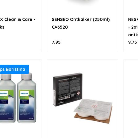
 Clean & Care -
SENSEO Ontkalker (250ml)
NES
uks
CA6520
- 2x
ontk
7,95
9,75
ips Baristina