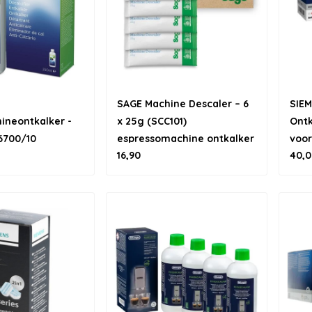
SAGE Machine Descaler – 6
SIE
ineontkalker -
x 25g (SCC101)
Ontk
6700/10
espressomachine ontkalker
voor
16,90
40,0
3118