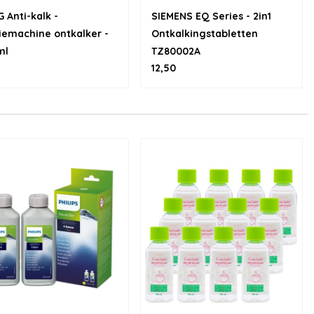
 Anti-kalk -
SIEMENS EQ Series - 2in1
iemachine ontkalker -
Ontkalkingstabletten
ml
TZ80002A
12,50