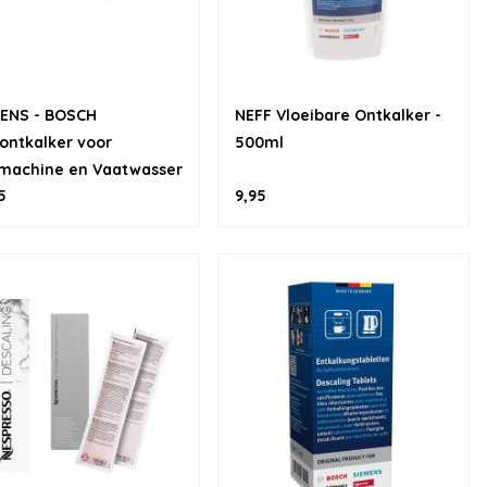
MENS - BOSCH
NEFF Vloeibare Ontkalker -
ontkalker voor
500ml
machine en Vaatwasser
5
9,95
stuks