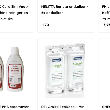
 Care 3in1 Vaat-
MELITTA Barista ontkalker -
PHIL
ine reiniger en
6x ontkalken
Koff
 6 stuks
2x 2
11,70
13,9
E PMS stoomoven
DELONGHI EcoDecalk Mini -
SMEG