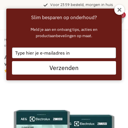
Voor 23:59 besteld, morgen in huis
0
Slim besparen op onderhoud?
menu
Meld je aan en ontvang tips, acties en
productaanbevelingen op maat.
Home
/
AEG Clean & Care 3in1 - 2x12 stuks - Vaat- en wasmachine reiniger en
ontkalker
Type
AEG Clean & Care 3in1 - 2x12 stuks - Vaat- en
your
email
wasmachine reiniger en ontkalker
Verzenden
4/5 (1 reviews)