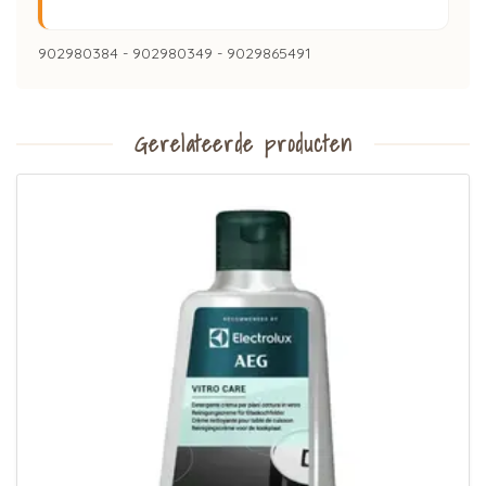
902980384 - 902980349 - 9029865491
Gerelateerde producten