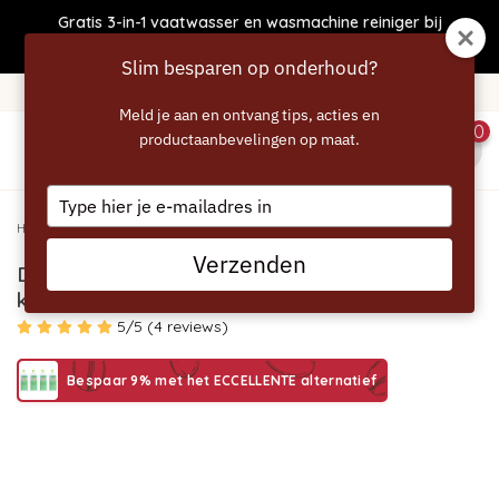
Gratis 3-in-1 vaatwasser en wasmachine reiniger bij
bestellingen boven €50
Slim besparen op onderhoud?
Gratis verzending vanaf 40 euro
Meld je aan en ontvang tips, acties en
0
productaanbevelingen op maat.
menu
Type
your
Home
/
DELONGHI EcoDecalk DLSC500 - 4x500ml - koffiemachine ontkalker
email
Verzenden
DELONGHI EcoDecalk DLSC500 - 4x500ml -
koffiemachine ontkalker
5/5 (4 reviews)
Bespaar 9% met het ECCELLENTE alternatief