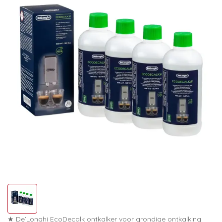
★ De’Longhi EcoDecalk ontkalker voor grondige ontkalking