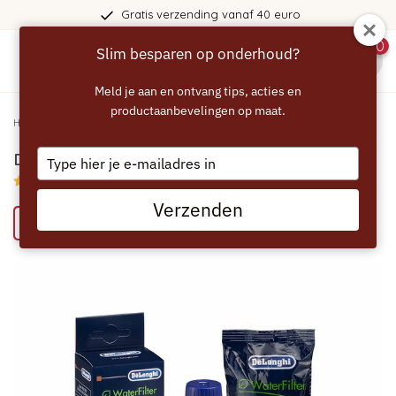
Gratis verzending vanaf 40 euro
0
Slim besparen op onderhoud?
menu
Meld je aan en ontvang tips, acties en
productaanbevelingen op maat.
Home
/
DELONGHI Waterfilter - DLSC002
Type
DELONGHI Waterfilter - DLSC002
your
4.65/5 (6 reviews)
email
Verzenden
Bespaar 15% met het ECCELLENTE alternatief