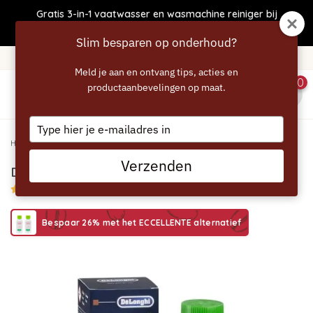
Gratis 3-in-1 vaatwasser en wasmachine reiniger bij
bestellingen boven €50
Slim besparen op onderhoud?
Gratis verzending vanaf 40 euro
Meld je aan en ontvang tips, acties en
0
productaanbevelingen op maat.
menu
Type
your
Home
/
DELONGHI EcoDecalk DLSC202 – 200ml
email
Verzenden
DELONGHI EcoDecalk DLSC202 – 200ml
5/5 (2 reviews)
Bespaar 26% met het ECCELLENTE alternatief