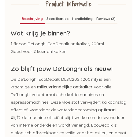
Product Informatie
Beschrijving
Specificaties
Handleiding
Reviews (2)
Wat krijg je binnen?
1
flacon DeLonghi EcoDecalk ontkalker, 200ml
Goed voor
2
keer ontkalken
Zo blijft jouw De'Longhi als nieuw!
De
De’Longhi
EcoDecalk
DLSC202 (200 ml) is een
krachtige en
milieuvriendelijke ontkalker
voor alle
De’Longhi
volautomatische koffiemachines en
espressomachines. Deze vloeistof verwijdert kalkaanslag
effectief, waardoor de waterdoorstroming
optimaal
blijft
, de machine efficiënt blijft werken en de levensduur
van interne onderdelen wordt verlengd.
EcoDecalk
is
biologisch afbreekbaar en veilig voor het milieu, en bevat