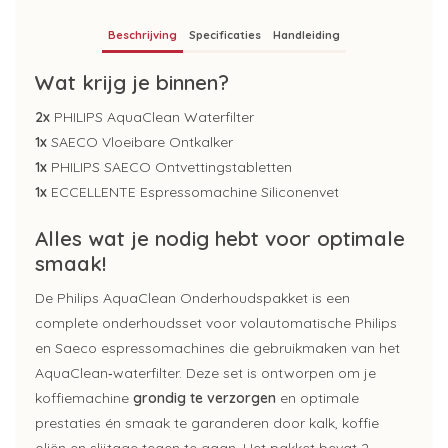
Beschrijving
Specificaties
Handleiding
Wat krijg je binnen?
2x
PHILIPS AquaClean Waterfilter
1x
SAECO Vloeibare Ontkalker
1x
PHILIPS SAECO Ontvettingstabletten
1x
ECCELLENTE Espressomachine Siliconenvet
Alles wat je nodig hebt voor optimale
smaak!
De Philips
AquaClean
Onderhoudspakket is een
complete
onderhoudsset
voor volautomatische Philips
en
Saeco
espressomachines die gebruikmaken van het
AquaClean
‑
waterfilter. Deze set is ontworpen om je
koffiemachine
grondig te verzorgen
en optimale
prestaties én smaak te garanderen door kalk, koffie
oliën en slijtage tegen te gaan. Het pakket bevat 2