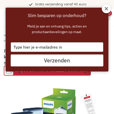
Gratis verzending vanaf 40 euro
0
Slim besparen op onderhoud?
menu
Meld je aan en ontvang tips, acties en
productaanbevelingen op maat.
Home
/
PHILIPS AquaClean onderhoudspakket - 2x kalkfilter, ontkalker,
ontvettingstabletten & siliconenvet
Type
PHILIPS AquaClean onderhoudspakket - 2x
your
email
kalkfilter, ontkalker, ontvettingstabletten &
Verzenden
siliconenvet
Bespaar 20% met het ECCELLENTE alternatief