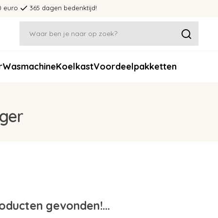
0 euro
365 dagen bedenktijd!
r
Wasmachine
Koelkast
Voordeelpakketten
ger
oducten gevonden!...