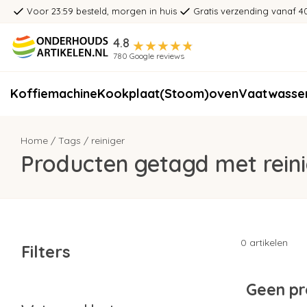
Voor 23:59 besteld, morgen in huis
Gratis verzending vanaf 4
4.8
780 Google reviews
Koffiemachine
Kookplaat
(Stoom)oven
Vaatwasse
Home
/
Tags
/
reiniger
Producten getagd met reini
0 artikelen
Filters
Geen pr