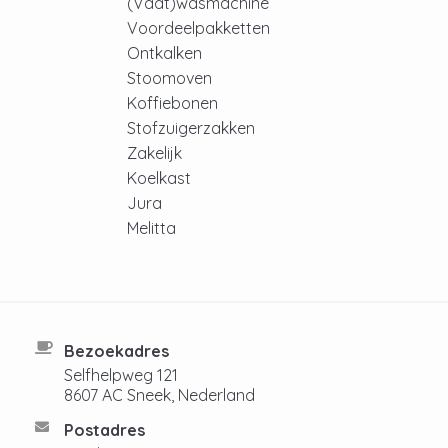
(Vaat)wasmachine
Voordeelpakketten
Ontkalken
Stoomoven
Koffiebonen
Stofzuigerzakken
Zakelijk
Koelkast
Jura
Melitta
Bezoekadres
Selfhelpweg 121
8607 AC Sneek, Nederland
Postadres