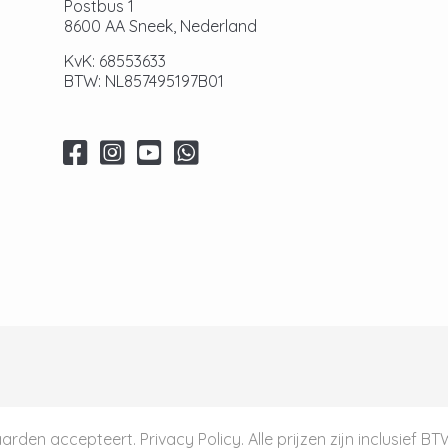
Postbus 1
8600 AA Sneek, Nederland
KvK: 68553633
BTW: NL857495197B01
aarden
accepteert.
Privacy Policy
. Alle prijzen zijn inclusief B