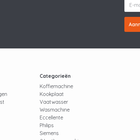
Aan
t
Categorieën
Koffiemachine
ngen
Kookplaat
jst
Vaatwasser
Wasmachine
Eccellente
Philips
Siemens