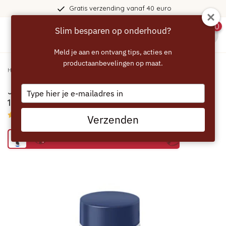
Gratis verzending vanaf 40 euro
0
Slim besparen op onderhoud?
menu
Meld je aan en ontvang tips, acties en
productaanbevelingen op maat.
Home
/
JURA Melksysteemreiniger - Minitabletten 180 gram Navulling
Type
JURA Melksysteemreiniger - Minitabletten
your
180 gram Navulling
email
5/5 (1 reviews)
Verzenden
Bespaar 63% met het ECCELLENTE alternatief