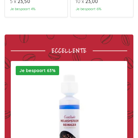
5 x
23,50
10 x
23,00
Je bespaart 4%
Je bespaart 6%
ECCELLENTE
Je bespaart 63%