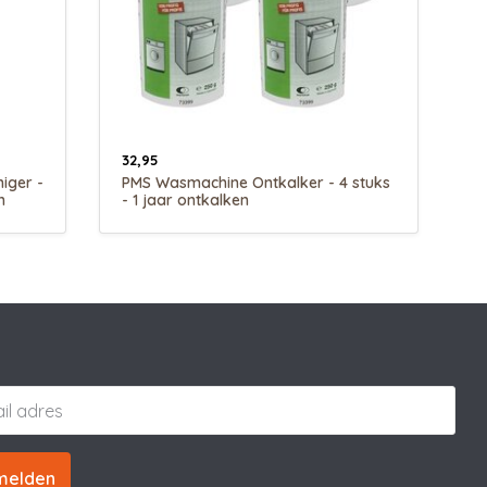
32,95
iger -
PMS Wasmachine Ontkalker - 4 stuks
n
- 1 jaar ontkalken
melden