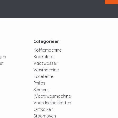
t
Categorieën
Koffiemachine
ngen
Kookplaat
jst
Vaatwasser
Wasmachine
Eccellente
Philips
Siemens
(Vaat)wasmachine
Voordeelpakketten
Ontkalken
Stoomoven