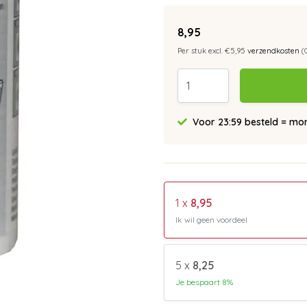
8,95
Per stuk excl. €5,95
verzendkosten
(
Voor 23:59 besteld = morg
1 x
8,95
Ik wil geen voordeel
5 x
8,25
Je bespaart 8%