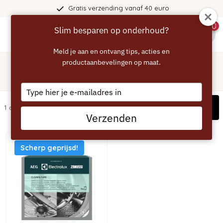
Gratis verzending vanaf 40 euro
0
Slim besparen op onderhoud?
menu
Meld je aan en ontvang tips, acties en
Home
/
Merken
productaanbevelingen op maat.
/
Electrolux
Electrolux
Type
your
Filters
1 artikelen
email
Verzenden
Scherp geprijsd!