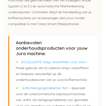
machines die gebruikmaken van het Intelligent Water
System (I.W.S.) en automatische filterherkenning
ondersteunen. Controleer altijd de handleiding van je
koffiemachine om te bevestigen dat jouw model
compatibel is met Claris Smart filterpatronen.
Aanbevolen
onderhoudsproducten voor jouw
Jura machine:
✓
ECCELLENTE Grey+ Waterfilter voor Jura
–
Maak gebruik van Eccellente Grey+ waterfilters
en bespaar aanzienlijk op de
onderhoudskosten van je Jura koffiemachine.
✓
JURA Reinigingstabletten 3in1
– Speciaal
voor de volautomatische espressomachines
van JURA. De reinigingstabletten zijn gemaakt
voor een grondige verwijdering van koffievet en