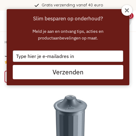
Gratis verzending vanaf 40 euro
0
Slim besparen op onderhoud?
menu
Meld je aan en ontvang tips, acties en
productaanbevelingen op maat.
Home
/
JURA Waterfilter Claris Smart+
Type
JURA Waterfilter Claris Smart+
your
4.8/5 (9 reviews)
email
Verzenden
Bespaar 28% met het ECCELLENTE alternatief