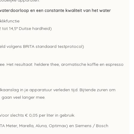
houdelijke apparaten.
aterdoorloop en een constante kwaliteit van het water
likfunctie
 tot 14,5° Duitse hardheid)
eld volgens BRITA standaard testprotocol)
hee. Het resultaat: heldere thee, aromatische koffie en espresso
kaanslag in je apparatuur verleden tijd. Bijtende zuren om
n gaan veel langer mee.
Voor slechts € 0,05 per liter in gebruik.
RITA Meter, Marella, Aluna, Optimax) en Siemens / Bosch