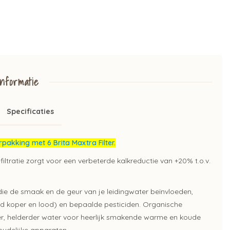
nformatie
Specificaties
pakking met 6 Brita Maxtra Filter.
ltratie zorgt voor een verbeterde kalkreductie van +20% t.o.v.
 die de smaak en de geur van je leidingwater beïnvloeden,
ld koper en lood) en bepaalde pesticiden. Organische
ner, helderder water voor heerlijk smakende warme en koude