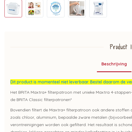
Product I
Beschrijving
Dit product is momenteel niet leverbaar. Bestel daarom de ver
Het BRITA Maxtra+ filterpatroon met unieke Maxtra 4-stappen-fi
de BRITA Classic filterpatronen*
Bovendien filtert de Maxtra+ filterpatroon ook andere stoffen
zoals chloor, aluminium, bepaalde zware metalen (bijvoorbee
verontreinigingen worden ook gefilterd. Het resultaat is scho