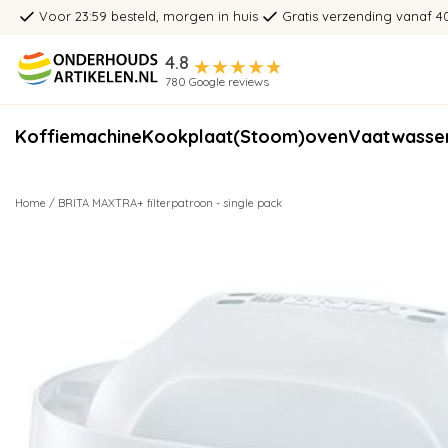
Voor 23:59 besteld, morgen in huis
Gratis verzending vanaf 4
4.8
780 Google reviews
Koffiemachine
Kookplaat
(Stoom)oven
Vaatwasse
Home
/
BRITA MAXTRA+ filterpatroon - single pack