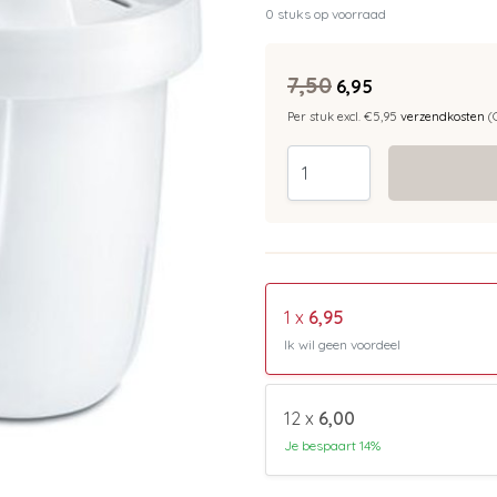
0 stuks op voorraad
7,50
6,95
Per stuk excl. €5,95
verzendkosten
(
1 x
6,95
Ik wil geen voordeel
12 x
6,00
Je bespaart 14%