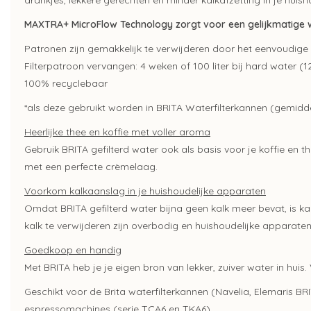
drankjes, lekkere gerechten en minder kalkafzetting in je huis
MAXTRA+ MicroFlow Technology zorgt voor een gelijkmatige w
Patronen zijn gemakkelijk te verwijderen door het eenvoudige k
Filterpatroon vervangen: 4 weken of 100 liter bij hard water (12
100% recyclebaar
*als deze gebruikt worden in BRITA Waterfilterkannen (gemidd
Heerlijke thee en koffie met voller aroma
Gebruik BRITA gefilterd water ook als basis voor je koffie en t
met een perfecte crèmelaag.
Voorkom kalkaanslag in je huishoudelijke apparaten
Omdat BRITA gefilterd water bijna geen kalk meer bevat, is kal
kalk te verwijderen zijn overbodig en huishoudelijke apparate
Goedkoop en handig
Met BRITA heb je je eigen bron van lekker, zuiver water in huis. 
Geschikt voor de Brita waterfilterkannen (Navelia, Elemaris B
espressomachines (serie TCA6 en TKA6)