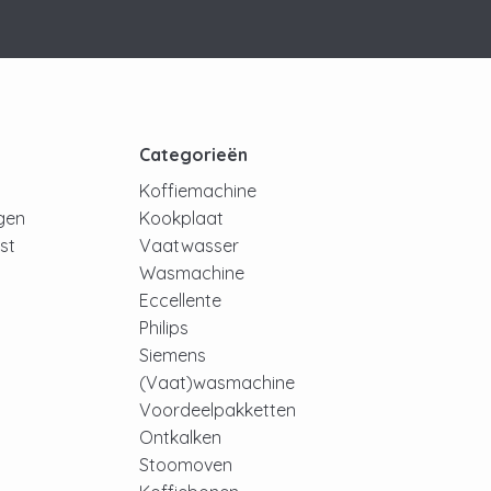
t
Categorieën
Koffiemachine
ngen
Kookplaat
jst
Vaatwasser
Wasmachine
Eccellente
Philips
Siemens
(Vaat)wasmachine
Voordeelpakketten
Ontkalken
Stoomoven