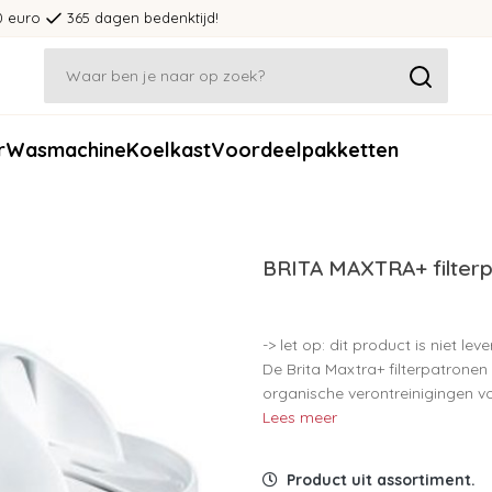
0 euro
365 dagen bedenktijd!
r
Wasmachine
Koelkast
Voordeelpakketten
BRITA MAXTRA+ filterp
-> let op: dit product is niet lev
De Brita Maxtra+ filterpatronen
organische verontreinigingen vo
Lees meer
Product uit assortiment.