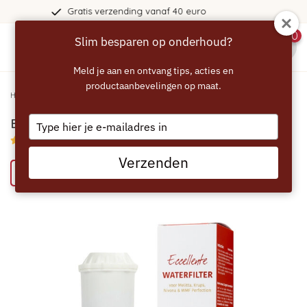
 verzending vanaf 40 euro
3
0
Slim besparen op onderhoud?
menu
Meld je aan en ontvang tips, acties en
productaanbevelingen op maat.
Home
/
ECCELLENTE Waterfilter voor Krups F088
Type
ECCELLENTE Waterfilter voor Krups F088
your
4.5/5 (4 reviews)
email
Verzenden
Probeer eens een ECCELLENTE product