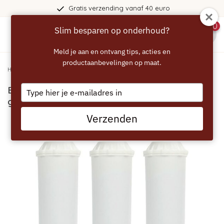
Gratis verzending vanaf 40 euro
0
Slim besparen op onderhoud?
menu
Meld je aan en ontvang tips, acties en
productaanbevelingen op maat.
Home
/
ECCELLENTE Voordeelset van 3 waterfilters geschikt voor Krups F088
Type
ECCELLENTE Voordeelset van 3 waterfilters
your
geschikt voor Krups F088
email
Verzenden