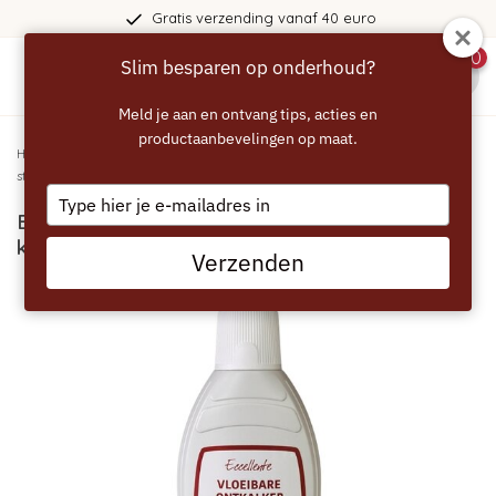
Gratis verzending vanaf 40 euro
0
Slim besparen op onderhoud?
menu
Meld je aan en ontvang tips, acties en
productaanbevelingen op maat.
Home
/
ECCELLENTE Vloeibare Ontkalker voor Neff koffiemachine en
stoomoven
Type
ECCELLENTE Vloeibare Ontkalker voor Neff
your
email
koffiemachine en stoomoven
Verzenden