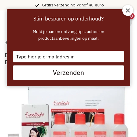
Gratis verzending vanaf 40 euro
0
Slim besparen op onderhoud?
menu
Meld je aan en ontvang tips, acties en
productaanbevelingen op maat.
Home
/
ECCELLENTE Onderhoudspakket Siemens Bosch Krups Miele
Type
ECCELLENTE Onderhoudspakket Siemens
your
Bosch Krups Miele
email
Verzenden