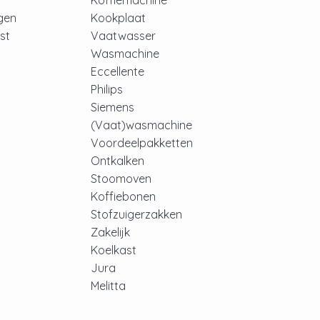
Koffiemachine
ngen
Kookplaat
jst
Vaatwasser
Wasmachine
Eccellente
Philips
Siemens
(Vaat)wasmachine
Voordeelpakketten
Ontkalken
Stoomoven
Koffiebonen
Stofzuigerzakken
Zakelijk
Koelkast
Jura
Melitta