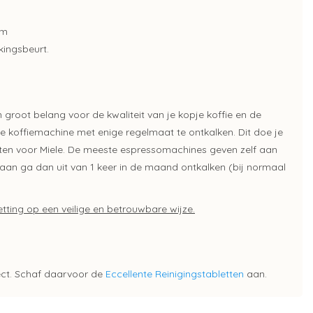
am
kingsbeurt.
groot belang voor de kwaliteit van je kopje koffie en de
je koffiemachine met enige regelmaat te ontkalken. Dit doe je
tten voor Miele. De meeste espressomachines geven zelf aan
t aan ga dan uit van 1 keer in de maand ontkalken (bij normaal
tting op een veilige en betrouwbare wijze.
ect. Schaf daarvoor de
Eccellente Reinigingstabletten
aan.