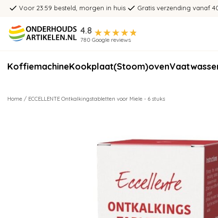
Voor 23:59 besteld, morgen in huis
Gratis verzending vanaf 4
4.8
780 Google reviews
Koffiemachine
Kookplaat
(Stoom)oven
Vaatwasse
Home
/
ECCELLENTE Ontkalkingstabletten voor Miele - 6 stuks