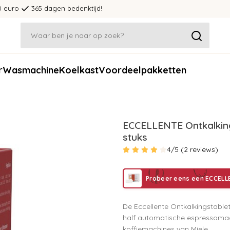
0 euro
365 dagen bedenktijd!
r
Wasmachine
Koelkast
Voordeelpakketten
ECCELLENTE Ontkalking
stuks
4/5 (2 reviews)
Probeer eens een ECCELL
De Eccellente Ontkalkingstable
half automatische espressomach
koffiemachines van Miele.