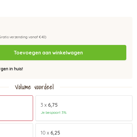
Gratis verzending vanaf €40)
Toevoegen aan winkelwagen
en in huis!
Volume voordeel
3 x
6,75
Je bespaart 3%
10 x
6,25