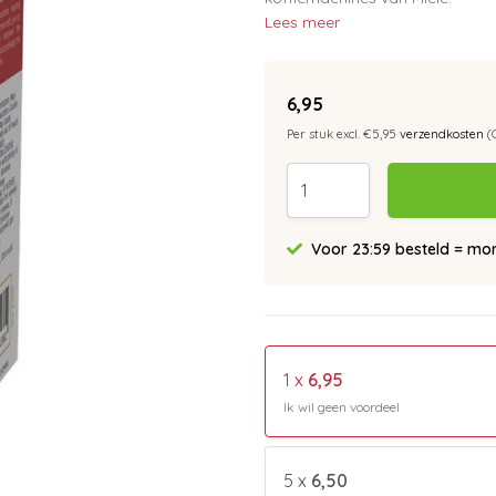
Lees meer
6,95
Per stuk excl. €5,95
verzendkosten
(
Voor 23:59 besteld = morg
1 x
6,95
Ik wil geen voordeel
5 x
6,50