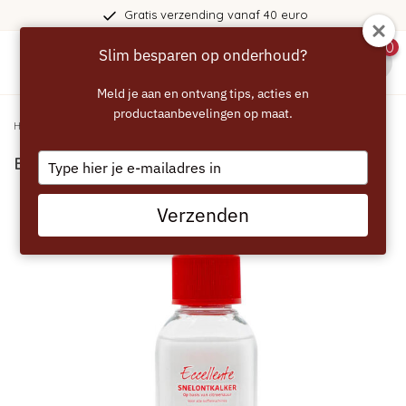
Gratis verzending vanaf 40 euro
0
Slim besparen op onderhoud?
menu
Meld je aan en ontvang tips, acties en
productaanbevelingen op maat.
Home
/
ECCELLENTE Snelontkalker voor Tassimo
Type
ECCELLENTE Snelontkalker voor Tassimo
your
email
Verzenden