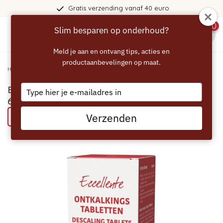
Gratis verzending vanaf 40 euro
0
Slim besparen op onderhoud?
menu
Meld je aan en ontvang tips, acties en
productaanbevelingen op maat.
Home
/
ECCELLENTE Tassimo Ontkalkingstabletten - 6 stuks
Type
ECCELLENTE Tassimo Ontkalkingstabletten -
your
6 stuks
email
Verzenden
Probeer eens een ECCELLENTE product