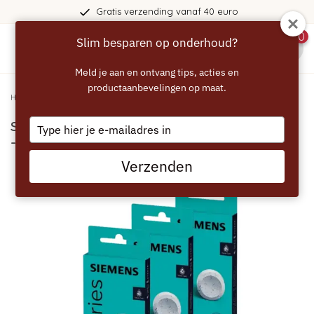
Gratis verzending vanaf 40 euro
0
Slim besparen op onderhoud?
menu
Meld je aan en ontvang tips, acties en
productaanbevelingen op maat.
Home
/
SIEMENS EQ Series - 2in1 Reinigingstabletten - 30 stuks - TZ80001A
Type
SIEMENS EQ Series - 2in1 Reinigingstabletten
your
- 30 stuks - TZ80001A
email
Verzenden