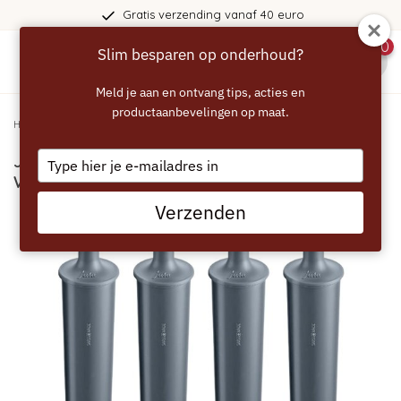
Gratis verzending vanaf 40 euro
0
Slim besparen op onderhoud?
menu
Meld je aan en ontvang tips, acties en
productaanbevelingen op maat.
Home
/
JURA 4x Claris PRO Smart+ Waterfilterpatroon
Type
JURA 4x Claris PRO Smart+
your
Waterfilterpatroon
email
Verzenden