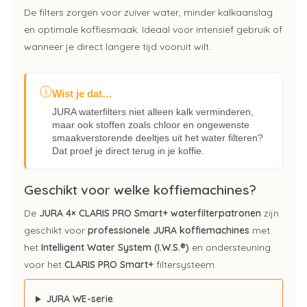
De filters zorgen voor zuiver water, minder kalkaanslag
en optimale koffiesmaak. Ideaal voor intensief gebruik of
wanneer je direct langere tijd vooruit wilt.
ⓘ
Wist je dat…
JURA waterfilters niet alleen kalk verminderen,
maar ook stoffen zoals chloor en ongewenste
smaakverstorende deeltjes uit het water filteren?
Dat proef je direct terug in je koffie.
Geschikt voor welke koffiemachines?
De
JURA 4× CLARIS PRO Smart+ waterfilterpatronen
zijn
geschikt voor
professionele JURA koffiemachines
met
het
Intelligent Water System (I.W.S.®)
en ondersteuning
voor het
CLARIS PRO Smart+
filtersysteem.
JURA WE-serie