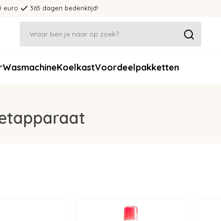
0 euro
365 dagen bedenktijd!
r
Wasmachine
Koelkast
Voordeelpakketten
ezetapparaat