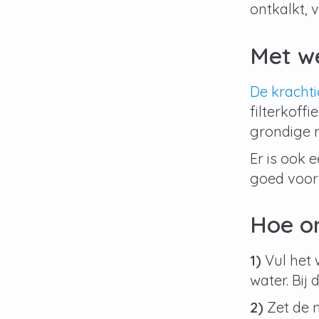
ontkalkt, 
Met we
De krachti
filterkoff
grondige 
Er is ook 
goed voor
Hoe on
1)
Vul het 
water. Bij
2)
Zet de m