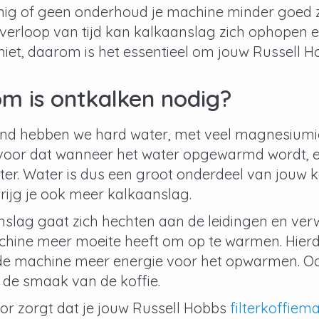
einig of geen onderhoud je machine minder goed
erloop van tijd kan kalkaanslag zich ophopen en
 niet, daarom is het essentieel om
jouw Russell H
m is ontkalken nodig?
and hebben we hard water, met veel magnesiumio
oor dat wanneer het water opgewarmd wordt, er 
ter. Water is dus een groot onderdeel van jouw k
krijg je ook meer kalkaanslag.
nslag gaat zich hechten aan de leidingen en ver
hine meer moeite heeft om op te warmen. Hierdo
 de machine meer energie voor het opwarmen. Oo
 de smaak van de koffie.
oor zorgt dat je jouw Russell Hobbs
filterkoffiem