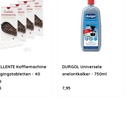
ELLENTE Koffiemachine
DURGOL Universele
igingstabletten - 40
snelontkalker - 750ml
s
5
7,95