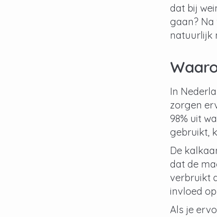
dat bij w
gaan? Na v
natuurlijk
Waaro
In Nederl
zorgen erv
98% uit wa
gebruikt, 
De kalkaa
dat de mac
verbruikt
invloed op
Als je erv