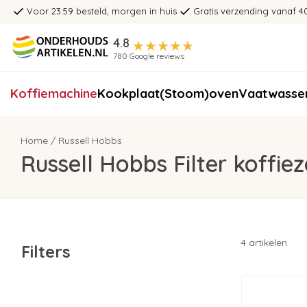
Voor 23:59 besteld, morgen in huis
Gratis verzending vanaf 4
4.8
780 Google reviews
Koffiemachine
Kookplaat
(Stoom)oven
Vaatwasse
Home
/
Russell Hobbs
Russell Hobbs Filter koffi
4 artikelen
Filters