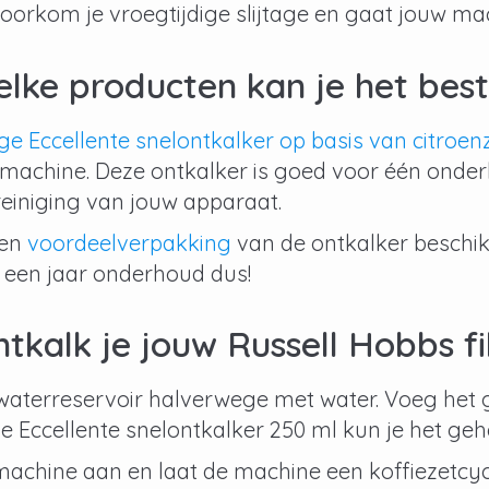
voorkom je vroegtijdige slijtage en gaat jouw m
lke producten kan je het bes
ge Eccellente snelontkalker op basis van citroen
iemachine. Deze ontkalker is goed voor één onde
reiniging van jouw apparaat.
een
voordeelverpakking
van de ontkalker beschik
 een jaar onderhoud dus!
tkalk je jouw Russell Hobbs
f
waterreservoir halverwege met water. Voeg het 
 de Eccellente snelontkalker 250 ml kun je het geh
achine aan en laat de machine een koffiezetcyc