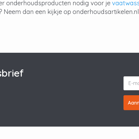
er onderhoudsproducten nodig voor je
vaatwas
? Neem dan een kijkje op
onderhoudsartikelen.nl
brief
Aan