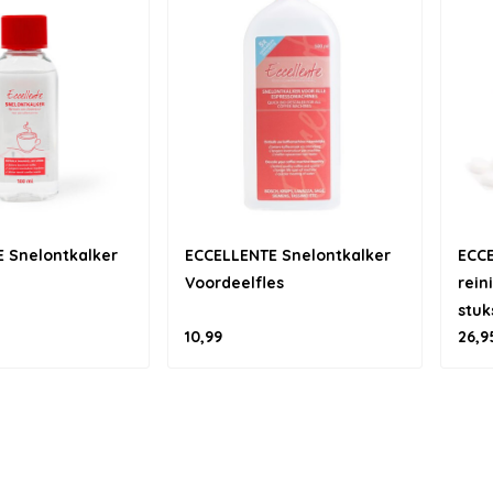
 Snelontkalker
ECCELLENTE Snelontkalker
ECC
Voordeelfles
rein
stuk
10,99
26,9