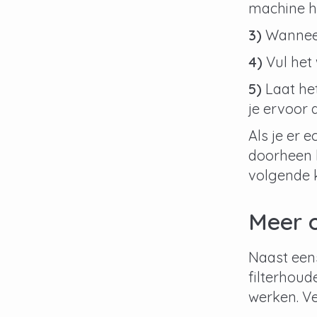
machine h
3)
Wanneer
4)
Vul het
5)
Laat het
je ervoor d
Als je er 
doorheen l
volgende k
Meer o
Naast eens
filterhoud
werken. Ve