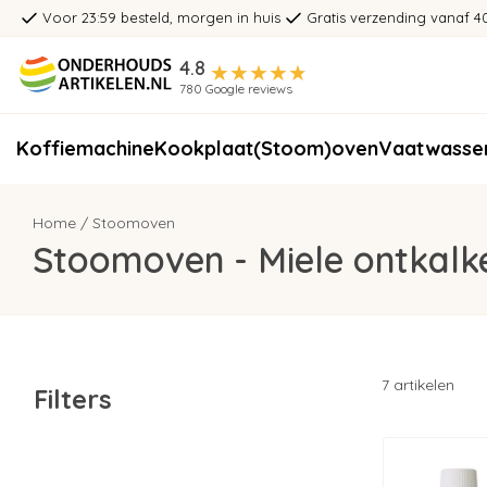
Voor 23:59 besteld, morgen in huis
Gratis verzending vanaf 4
4.8
780 Google reviews
Koffiemachine
Kookplaat
(Stoom)oven
Vaatwasse
Home
/
Stoomoven
Stoomoven - Miele ontkalk
7 artikelen
Filters