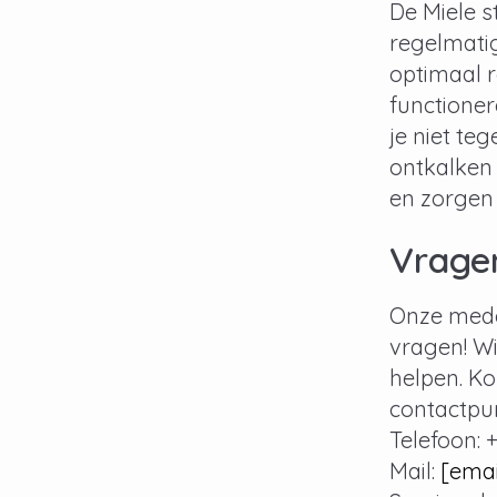
De Miele 
regelmatig
optimaal 
functioner
je niet te
ontkalken
en zorgen 
Vrage
Onze medew
vragen! Wi
helpen. Ko
contactpu
Telefoon: 
Mail:
[emai