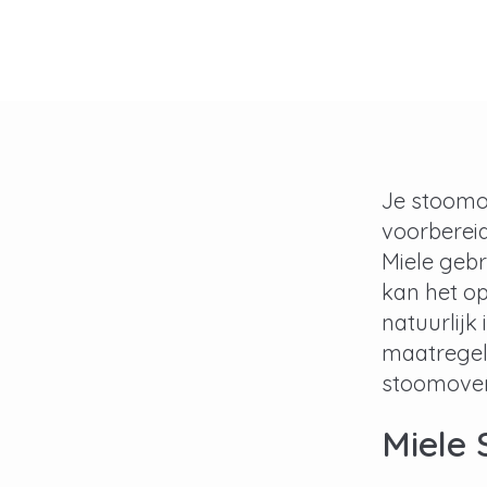
Je stoomov
voorberei
Miele gebr
kan het o
natuurlijk
maatregele
stoomoven
Miele