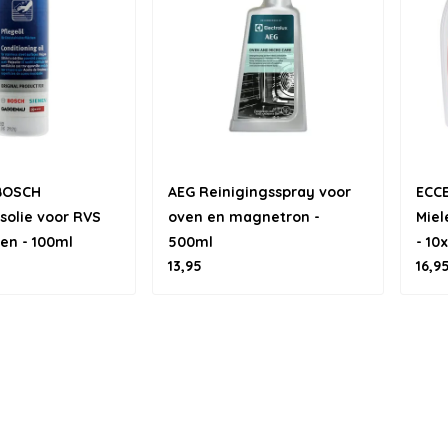
 BOSCH
AEG Reinigingsspray voor
ECCE
olie voor RVS
oven en magnetron -
Miel
en - 100ml
500ml
- 10
13,95
16,9