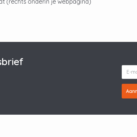
at (rechts onderin je webpagina)
brief
Aan