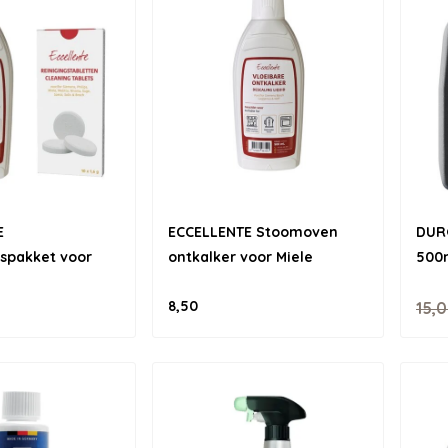
E
ECCELLENTE Stoomoven
DUR
spakket voor
ontkalker voor Miele
500
8,50
15,