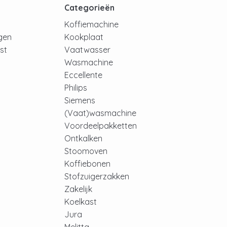
t
Categorieën
Koffiemachine
ngen
Kookplaat
jst
Vaatwasser
Wasmachine
Eccellente
Philips
Siemens
(Vaat)wasmachine
Voordeelpakketten
Ontkalken
Stoomoven
Koffiebonen
Stofzuigerzakken
Zakelijk
Koelkast
Jura
Melitta