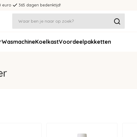
0 euro
365 dagen bedenktijd!
r
Wasmachine
Koelkast
Voordeelpakketten
er