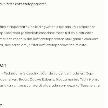
un filter koffiezetapparaten.
r koffiezetapparaat? Ons leidingwater is rijk aan kalk waardoor
op waardoor je filterkoffiemachine meer tijd en elektriciteit
ummer één reden is dat koffiezetapparaten stuk gaan? Voorkom
Wij adviseren om je filter koffiezetapparaat ten minste
ten
 - Technivorm is geschikt voor de volgende modellen: Cup-
or de merken: Braun, Douwe Egberts, Moccamaster, Technivorm,
asis van citroenzuur wordt afgeraden om deze koffiezetters te
n