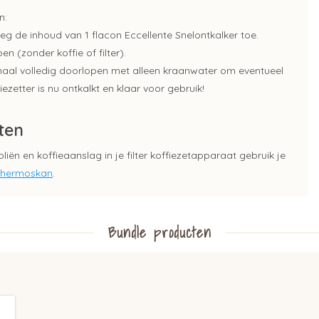
n:
voeg de inhoud van 1 flacon Eccellente Snelontkalker toe.
n (zonder koffie of filter).
maal volledig doorlopen met alleen kraanwater om eventueel
ezetter is nu ontkalkt en klaar voor gebruik!
ten
liën en koffieaanslag in je filter koffiezetapparaat gebruik je
& thermoskan
.
Bundle producten