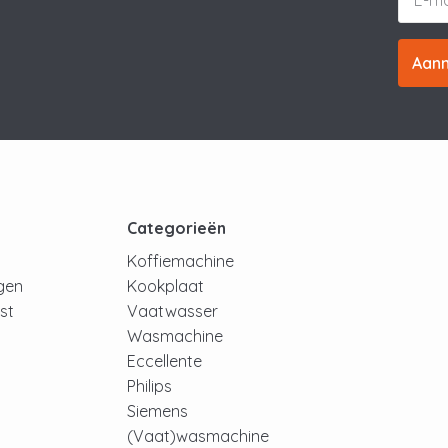
Aan
t
Categorieën
Koffiemachine
ngen
Kookplaat
jst
Vaatwasser
Wasmachine
Eccellente
Philips
Siemens
(Vaat)wasmachine