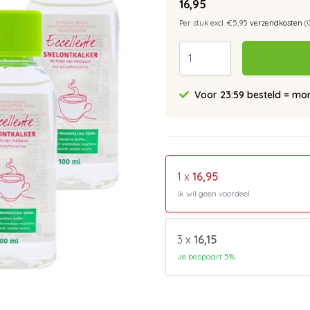
16,95
Per stuk excl. €5,95
verzendkosten
(
Voor 23:59 besteld = morg
1 x
16,95
Ik wil geen voordeel
3 x
16,15
Je bespaart 5%