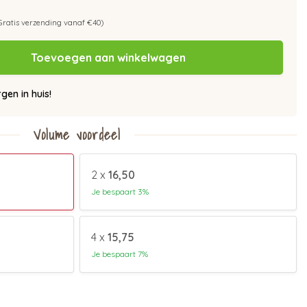
Gratis verzending vanaf €40)
Toevoegen aan winkelwagen
en in huis!
Volume voordeel
2 x
16,50
Je bespaart 3%
4 x
15,75
Je bespaart 7%