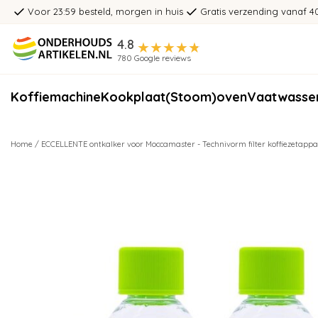
Voor 23:59 besteld, morgen in huis
Gratis verzending vanaf 4
4.8
780 Google reviews
Koffiemachine
Kookplaat
(Stoom)oven
Vaatwasse
Home
/
ECCELLENTE ontkalker voor Moccamaster - Technivorm filter koffiezetappar