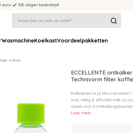
0 euro
365 dagen bedenktijd!
r
Wasmachine
Koelkast
Voordeelpakketten
aat - 6 stuks
ECCELLENTE ontkalker
Technivorm filter koff
Kalkresten in je Moccamaster? S
snel, veilig & efficiënt kalk uit
Goed voor 6 ontkalkingsbeurten
Lees meer