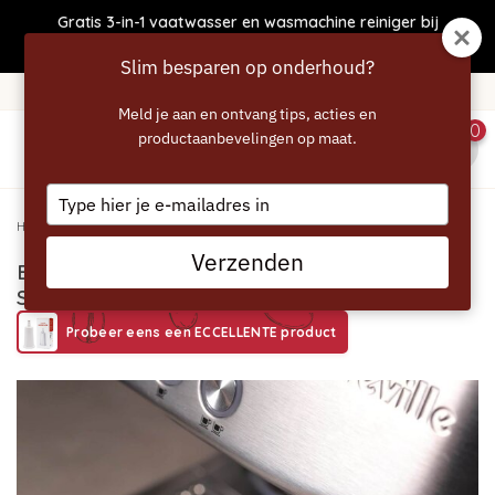
Gratis 3-in-1 vaatwasser en wasmachine reiniger bij
bestellingen boven €50
Slim besparen op onderhoud?
Gratis verzending vanaf 40 euro
Meld je aan en ontvang tips, acties en
0
productaanbevelingen op maat.
menu
Type
your
Home
/
ECCELLENTE Pistonring 58 mm geschikt voor Sage en Breville
email
Verzenden
ECCELLENTE Pistonring 58 mm geschikt voor
Sage en Breville
Probeer eens een ECCELLENTE product