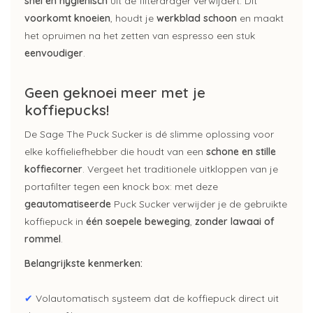
snel en hygiënisch
uit de filterdrager verwijdert. Dit
voorkomt knoeien
, houdt je
werkblad schoon
en maakt
het opruimen na het zetten van espresso een stuk
eenvoudiger
.
Geen geknoei meer met je
koffiepucks!
De Sage The Puck Sucker is dé slimme oplossing voor
elke koffieliefhebber die houdt van een
schone en stille
koffiecorner
. Vergeet het traditionele uitkloppen van je
portafilter tegen een knock box: met deze
geautomatiseerde
Puck Sucker verwijder je de gebruikte
koffiepuck in
één soepele beweging
,
zonder lawaai of
rommel
.
Belangrijkste kenmerken:
✔
Volautomatisch systeem dat de koffiepuck direct uit