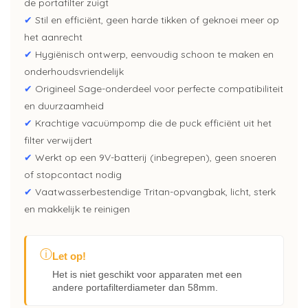
de portafilter zuigt
✔
Stil en efficiënt, geen harde tikken of geknoei meer op
het aanrecht
✔
Hygiënisch ontwerp, eenvoudig schoon te maken en
onderhoudsvriendelijk
✔
Origineel Sage-onderdeel voor perfecte compatibiliteit
en duurzaamheid
✔
Krachtige vacuümpomp die de puck efficiënt uit het
filter verwijdert
✔
Werkt op een 9V-batterij (inbegrepen), geen snoeren
of stopcontact nodig
✔
Vaatwasserbestendige Tritan-opvangbak, licht, sterk
en makkelijk te reinigen
ⓘ
Let op!
Het is niet geschikt voor apparaten met een
andere portafilterdiameter dan 58mm.