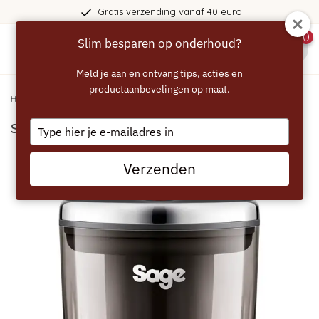
Gratis verzending vanaf 40 euro
0
Slim besparen op onderhoud?
menu
Meld je aan en ontvang tips, acties en
productaanbevelingen op maat.
Home
/
SAGE the Puck Sucker - SEA503
Type
SAGE the Puck Sucker - SEA503
your
email
Verzenden