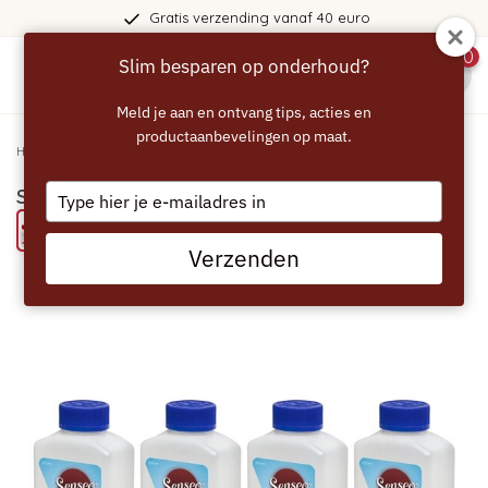
Gratis verzending vanaf 40 euro
0
Slim besparen op onderhoud?
menu
Meld je aan en ontvang tips, acties en
productaanbevelingen op maat.
Home
/
SENSEO 4x Ontkalker - CA6520/00
Type
SENSEO 4x Ontkalker - CA6520/00
your
Bespaar 33% met het ECCELLENTE alternatief
email
Verzenden