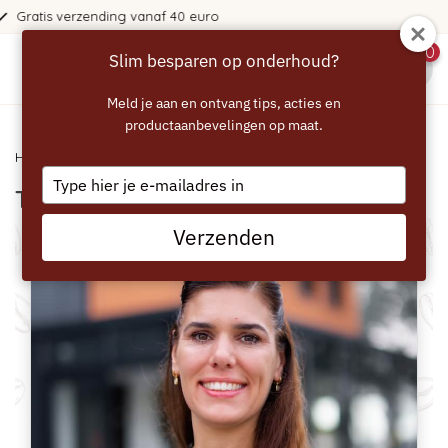
365 dagen bedenktijd!
0
Slim besparen op onderhoud?
menu
Meld je aan en ontvang tips, acties en
productaanbevelingen op maat.
Home
/ Team
Type
Team
your
email
Verzenden