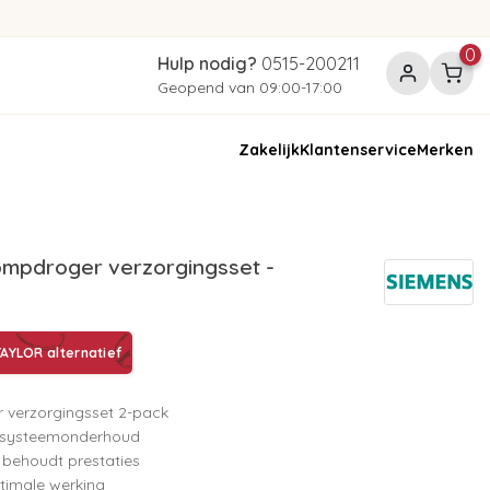
0
Hulp nodig?
0515-200211
Geopend van 09:00-17:00
Zakelijk
Klantenservice
Merken
mpdroger verzorgingsset -
AYLOR alternatief
verzorgingsset 2-pack
g systeemonderhoud
 behoudt prestaties
timale werking