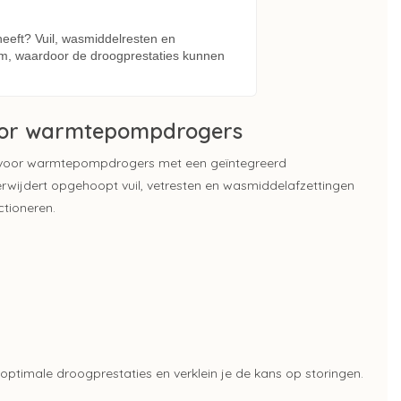
eft? Vuil, wasmiddelresten en
eem, waardoor de droogprestaties kunnen
voor warmtepompdrogers
d voor warmtepompdrogers met een geïntegreerd
wijdert opgehoopt vuil, vetresten en wasmiddelafzettingen
ctioneren.
timale droogprestaties en verklein je de kans op storingen.