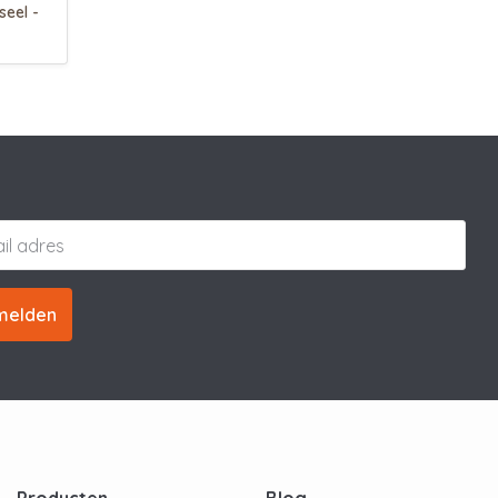
seel -
melden