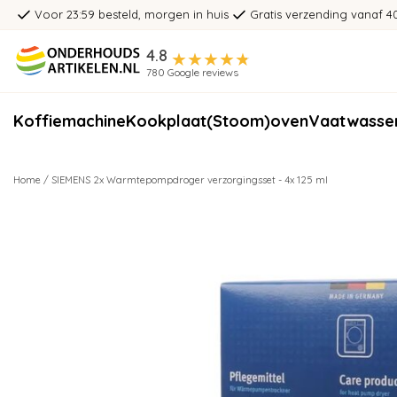
Voor 23:59 besteld, morgen in huis
Gratis verzending vanaf 4
4.8
780 Google reviews
Koffiemachine
Kookplaat
(Stoom)oven
Vaatwasse
Home
/
SIEMENS 2x Warmtepompdroger verzorgingsset - 4x 125 ml