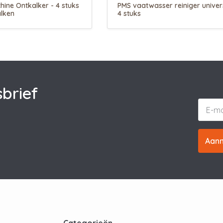
ne Ontkalker - 4 stuks
PMS vaatwasser reiniger univer
alken
4 stuks
brief
Aan