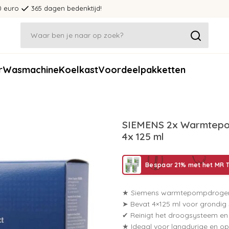
0 euro
365 dagen bedenktijd!
r
Wasmachine
Koelkast
Voordeelpakketten
SIEMENS 2x Warmtepo
4x 125 ml
Bespaar 21% met het MR T
★ Siemens warmtepompdroger 
➤ Bevat 4×125 ml voor grondi
✔ Reinigt het droogsysteem en
★ Ideaal voor langdurige en op