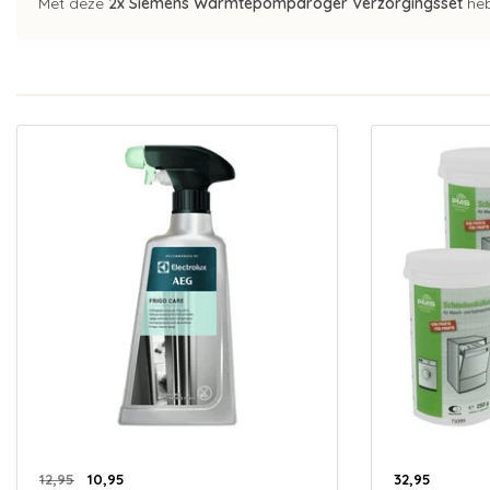
Met deze
2x Siemens Warmtepompdroger Verzorgingsset
heb
12,95
10,95
32,95