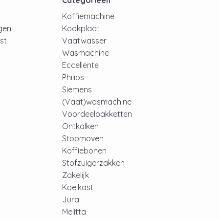
t
Categorieën
Koffiemachine
ngen
Kookplaat
jst
Vaatwasser
Wasmachine
Eccellente
Philips
Siemens
(Vaat)wasmachine
Voordeelpakketten
Ontkalken
Stoomoven
Koffiebonen
Stofzuigerzakken
Zakelijk
Koelkast
Jura
Melitta