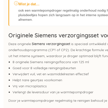
ⓘ
Wist je dat…
ook een warmtepompdroger regelmatig onderhoud nodig he
pluisdeeltjes hopen zich langzaam op in het interne syst
afnemen.
Originele Siemens verzorgingsset 
Deze originele
Siemens verzorgingsset
is speciaal ontwikkel
onderhoudsprogramma (CP1 of CP2). De krachtige formule ver
uit het interne systeem, waardoor je droger optimaal blijft fun
8 originele Siemens reinigingsflacons van 125 ml
Goed voor 8 volledige reinigingsbeurten
Verwijdert vuil, vet en wasmiddelresten effectief
Helpt nare geurtjes voorkomen
Vrij van microplastics
Verlengt de levensduur van je warmtepompdroger
Door je warmtepompdroger regelmatig te reinigen behoud je op