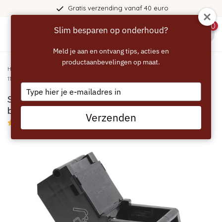
Gratis verzending vanaf 40 euro
0
Slim besparen op onderhoud?
menu
Meld je aan en ontvang tips, acties en
productaanbevelingen op maat.
Home
/
SIEMENS - BOSCH EQ.5 EQ.6 EQ.7 Zetgroep - brouwunit Siemens type
11014117
Type
SIEMENS - BOSCH EQ.5 EQ.6 EQ.7 Zetgroep -
your
email
brouwunit Siemens type 11014117
Verzenden
4.75/5 (8 reviews)