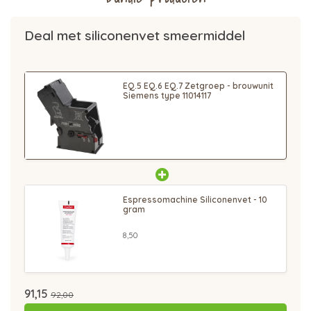
Deal met siliconenvet smeermiddel
EQ.5 EQ.6 EQ.7 Zetgroep - brouwunit
Siemens type 11014117
Espressomachine Siliconenvet - 10
gram
8,50
91,15
92,00