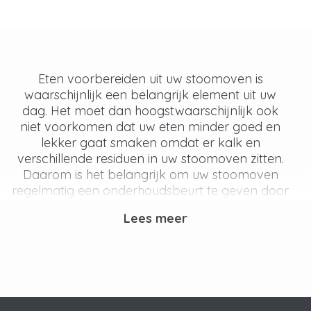
Eten voorbereiden uit uw stoomoven is
waarschijnlijk een belangrijk element uit uw
dag. Het moet dan hoogstwaarschijnlijk ook
niet voorkomen dat uw eten minder goed en
lekker gaat smaken omdat er kalk en
verschillende residuen in uw stoomoven zitten.
Daarom is het belangrijk om uw stoomoven
regelmatig een onderhoudsbeurt te geven door
te ontkalken en te reinigen.
Lees meer
Ontkalken en reinigen
Uw stoomoven ontkalken en reinigen dient
regelmatig gedaan te worden om uw kostbare
stoomoven zo goed mogelijk te laten