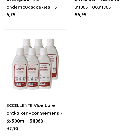
onderhoudsdoekjes - 5
311968 - 00311968
6,75
56,95
stuks
ECCELLENTE Vloeibare
ontkalker voor Siemens -
6x500ml - 311968
47,95