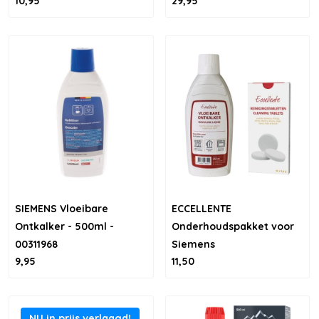
10,95
29,95
SIEMENS Vloeibare
ECCELLENTE
Ontkalker - 500ml -
Onderhoudspakket voor
00311968
Siemens
9,95
11,50
NU in prijs verlaagd!