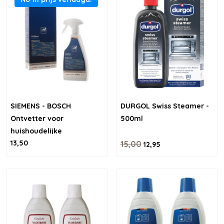
SIEMENS - BOSCH
DURGOL Swiss Steamer -
Ontvetter voor
500ml
huishoudelijke
13,50
apparatuur – 500ml
15,00
12,95