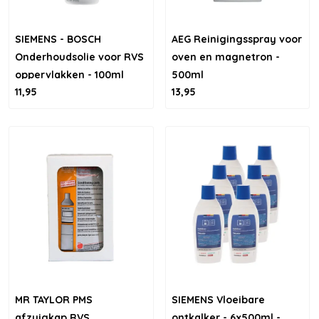
SIEMENS - BOSCH
AEG Reinigingsspray voor
Onderhoudsolie voor RVS
oven en magnetron -
oppervlakken - 100ml
500ml
11,95
13,95
MR TAYLOR PMS
SIEMENS Vloeibare
afzuigkap RVS
ontkalker - 6x500ml -