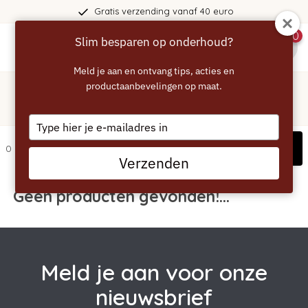
Gratis verzending vanaf 40 euro
0
Slim besparen op onderhoud?
menu
Meld je aan en ontvang tips, acties en
Home
/
Tags
/
productaanbevelingen op maat.
117
Producten getagd met 117
Type
your
Filters
0 artikelen
email
Verzenden
Geen producten gevonden!...
Meld je aan voor onze
nieuwsbrief