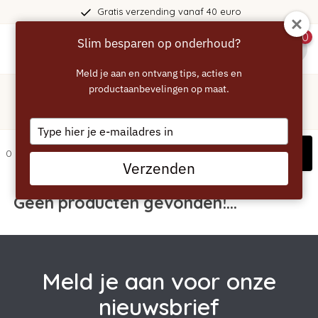
Gratis verzending vanaf 40 euro
0
Slim besparen op onderhoud?
menu
Meld je aan en ontvang tips, acties en
Home
/
Tags
/
productaanbevelingen op maat.
2 in 1
Producten getagd met 2 in 1
Type
your
Filters
0 artikelen
email
Verzenden
Geen producten gevonden!...
Meld je aan voor onze
nieuwsbrief