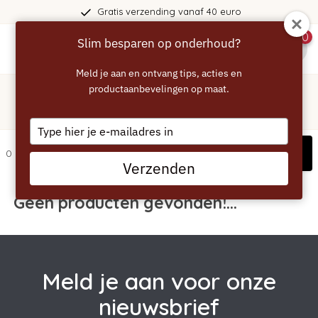
Gratis verzending vanaf 40 euro
0
Slim besparen op onderhoud?
menu
Meld je aan en ontvang tips, acties en
Home
/
Tags
/
productaanbevelingen op maat.
2in1
Producten getagd met 2in1
Type
your
Filters
0 artikelen
email
Verzenden
Geen producten gevonden!...
Meld je aan voor onze
nieuwsbrief