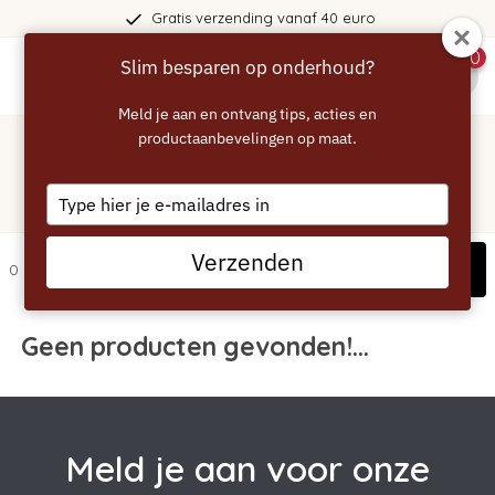
Gratis verzending vanaf 40 euro
0
Slim besparen op onderhoud?
menu
Meld je aan en ontvang tips, acties en
Home
/
Tags
/
productaanbevelingen op maat.
aanbieding
Producten getagd met
Type
aanbieding
your
email
Verzenden
Filters
0 artikelen
Geen producten gevonden!...
Meld je aan voor onze