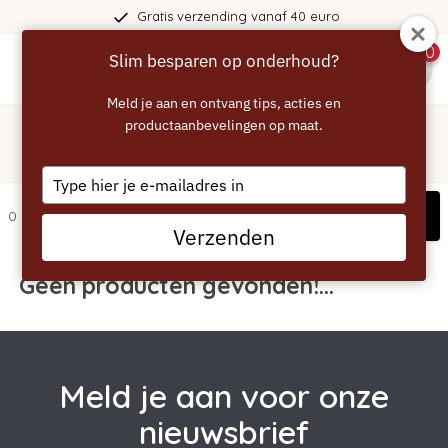
Gratis verzending vanaf 40 euro
0
Slim besparen op onderhoud?
menu
Meld je aan en ontvang tips, acties en
Home
/
Tags
/
productaanbevelingen op maat.
delonghi
Producten getagd met delonghi
Type
your
Filters
0 artikelen
email
Verzenden
Geen producten gevonden!...
Meld je aan voor onze
nieuwsbrief