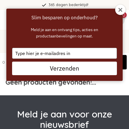
365 dagen bedenktijd!
0
Slim besparen op onderhoud?
menu
Meld je aan en ontvang tips, acties en
Home
/
Tags
/
productaanbevelingen op maat.
jura
Producten getagd met jura
Type
your
Filters
0 artikelen
email
Verzenden
Geen producten gevonden!...
Meld je aan voor onze
nieuwsbrief