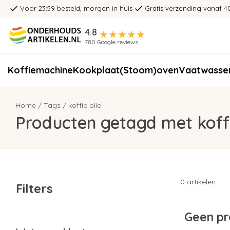
Voor 23:59 besteld, morgen in huis
Gratis verzending vanaf 4
4.8
780 Google reviews
Koffiemachine
Kookplaat
(Stoom)oven
Vaatwasse
Home
/
Tags
/
koffie olie
Producten getagd met koffi
0 artikelen
Filters
Geen pr