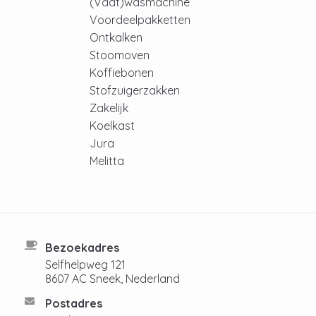
(Vaat)wasmachine
Voordeelpakketten
Ontkalken
Stoomoven
Koffiebonen
Stofzuigerzakken
Zakelijk
Koelkast
Jura
Melitta
Bezoekadres
Selfhelpweg 121
8607 AC Sneek, Nederland
Postadres