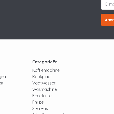
Aan
t
Categorieën
Koffiemachine
ngen
Kookplaat
jst
Vaatwasser
Wasmachine
Eccellente
Philips
Siemens