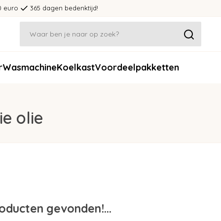
0 euro
365 dagen bedenktijd!
r
Wasmachine
Koelkast
Voordeelpakketten
e olie
oducten gevonden!...