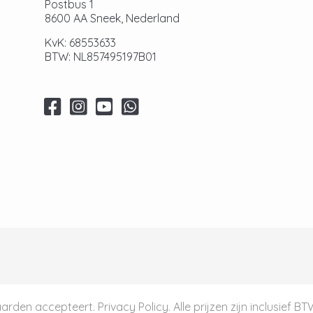
Postbus 1
8600 AA Sneek, Nederland
KvK: 68553633
BTW: NL857495197B01
aarden
accepteert.
Privacy Policy
. Alle prijzen zijn inclusief B