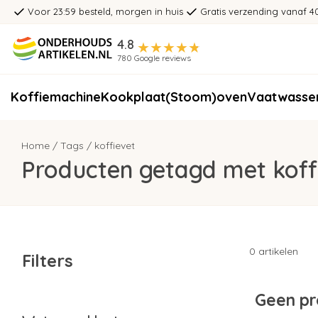
Voor 23:59 besteld, morgen in huis
Gratis verzending vanaf 4
4.8
780 Google reviews
Koffiemachine
Kookplaat
(Stoom)oven
Vaatwasse
Home
/
Tags
/
koffievet
Producten getagd met koff
0 artikelen
Filters
Geen pr