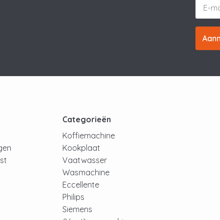
Aan
t
Categorieën
Koffiemachine
ngen
Kookplaat
jst
Vaatwasser
Wasmachine
Eccellente
Philips
Siemens