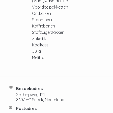
(Vaat)wasmachine
Voordeelpakketten
Ontkalken
Stoomoven
Koffiebonen
Stofzuigerzakken
Zakelijk
Koelkast
Jura
Melitta
Bezoekadres
Selfhelpweg 121
8607 AC Sneek, Nederland
Postadres