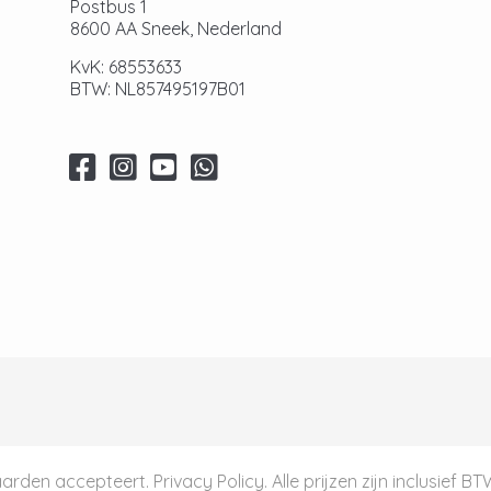
Postbus 1
8600 AA Sneek, Nederland
KvK: 68553633
BTW: NL857495197B01
aarden
accepteert.
Privacy Policy
. Alle prijzen zijn inclusief B