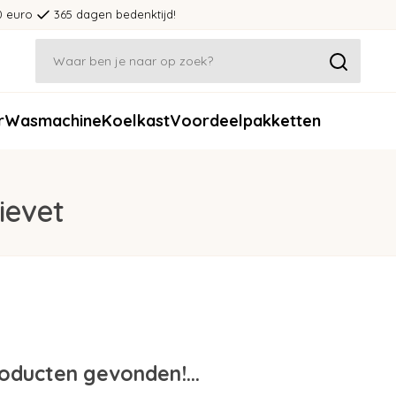
0 euro
365 dagen bedenktijd!
r
Wasmachine
Koelkast
Voordeelpakketten
ievet
oducten gevonden!...