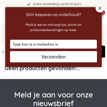
Gratis verzending vanaf 40 euro
0
Slim besparen op onderhoud?
menu
Meld je aan en ontvang tips, acties en
Home
/
Tags
/
productaanbevelingen op maat.
magnifica
Producten getagd met magnifica
Type
your
Filters
0 artikelen
email
Verzenden
Geen producten gevonden!...
Meld je aan voor onze
nieuwsbrief