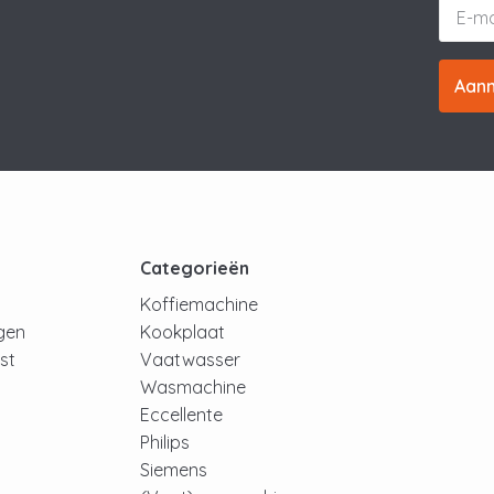
Aan
t
Categorieën
Koffiemachine
ngen
Kookplaat
jst
Vaatwasser
Wasmachine
Eccellente
Philips
Siemens