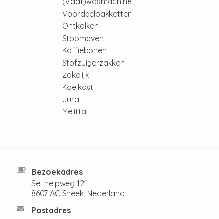
(Vaat)wasmachine
Voordeelpakketten
Ontkalken
Stoomoven
Koffiebonen
Stofzuigerzakken
Zakelijk
Koelkast
Jura
Melitta
Bezoekadres
Selfhelpweg 121
8607 AC Sneek, Nederland
Postadres