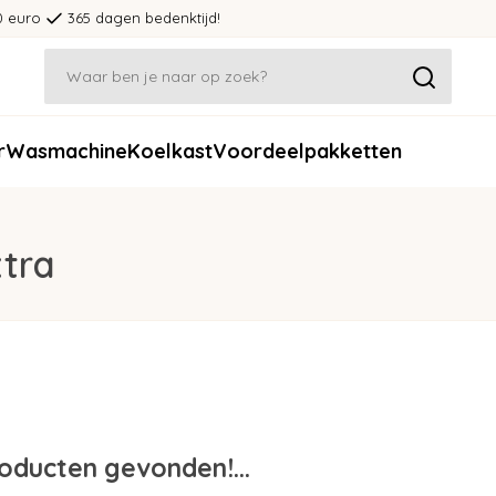
0 euro
365 dagen bedenktijd!
r
Wasmachine
Koelkast
Voordeelpakketten
tra
oducten gevonden!...