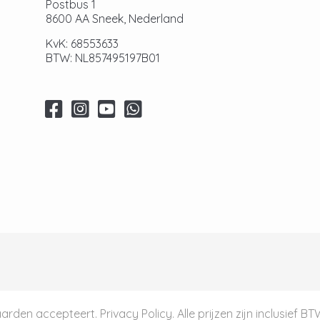
Postbus 1
8600 AA Sneek, Nederland
KvK: 68553633
BTW: NL857495197B01
aarden
accepteert.
Privacy Policy
. Alle prijzen zijn inclusief B