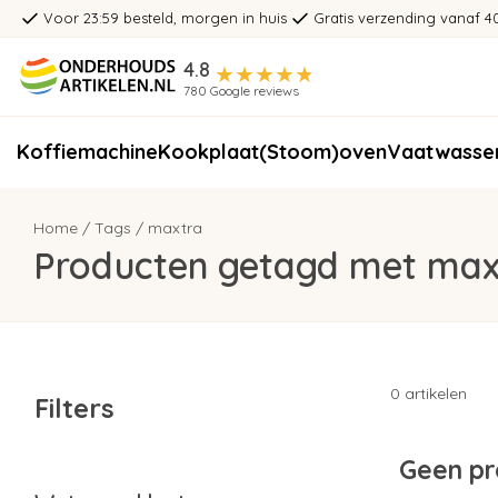
Voor 23:59 besteld, morgen in huis
Gratis verzending vanaf 4
4.8
780 Google reviews
Koffiemachine
Kookplaat
(Stoom)oven
Vaatwasse
Home
/
Tags
/
maxtra
Producten getagd met max
0 artikelen
Filters
Geen pr