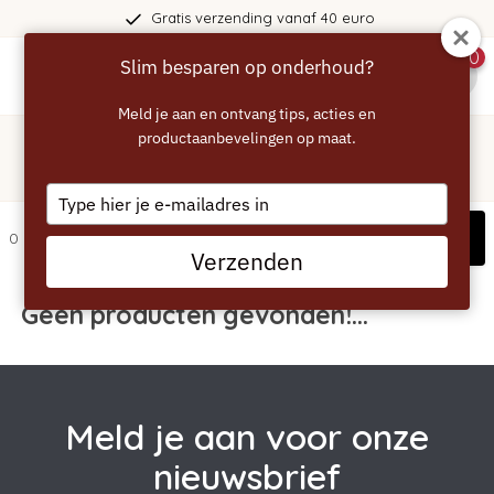
Gratis verzending vanaf 40 euro
0
Slim besparen op onderhoud?
menu
Meld je aan en ontvang tips, acties en
Home
/
Tags
/
productaanbevelingen op maat.
maxtra
Producten getagd met maxtra
Type
your
Filters
0 artikelen
email
Verzenden
Geen producten gevonden!...
Meld je aan voor onze
nieuwsbrief