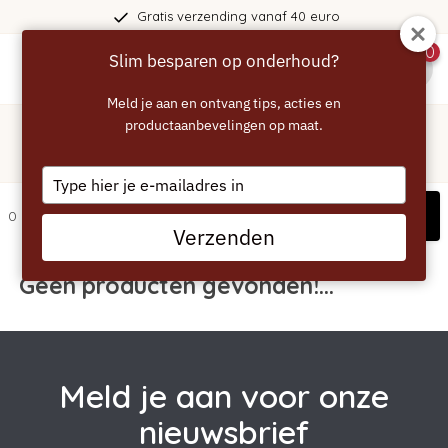
Gratis verzending vanaf 40 euro
0
Slim besparen op onderhoud?
menu
Meld je aan en ontvang tips, acties en
Home
/
Tags
/
productaanbevelingen op maat.
melitta
Producten getagd met melitta
Type
your
Filters
0 artikelen
email
Verzenden
Geen producten gevonden!...
Meld je aan voor onze
nieuwsbrief